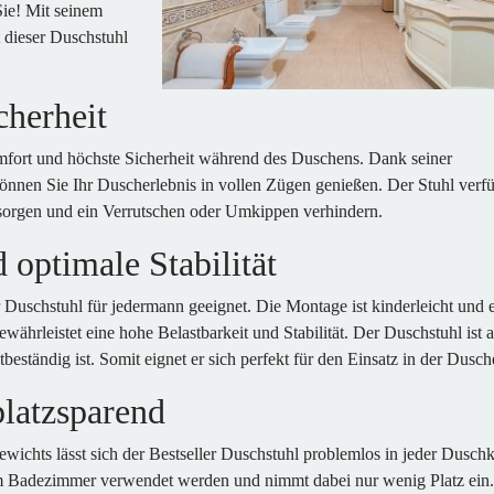
Sie! Mit seinem
t dieser Duschstuhl
cherheit
mfort und höchste Sicherheit während des Duschens. Dank seiner
nen Sie Ihr Duscherlebnis in vollen Zügen genießen. Der Stuhl verfü
 sorgen und ein Verrutschen oder Umkippen verhindern.
optimale Stabilität
 Duschstuhl für jedermann geeignet. Die Montage ist kinderleicht und e
ährleistet eine hohe Belastbarkeit und Stabilität. Der Duschstuhl ist 
beständig ist. Somit eignet er sich perfekt für den Einsatz in der Dusch
platzsparend
ichts lässt sich der Bestseller Duschstuhl problemlos in jeder Dusch
 im Badezimmer verwendet werden und nimmt dabei nur wenig Platz ein